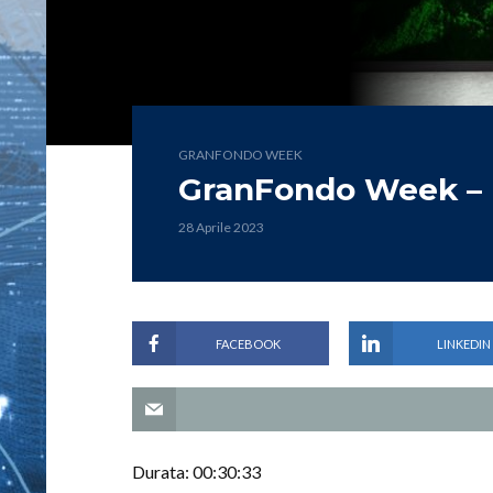
GRANFONDO WEEK
GranFondo Week – 
28 Aprile 2023
FACEBOOK
LINKEDIN
Durata: 00:30:33