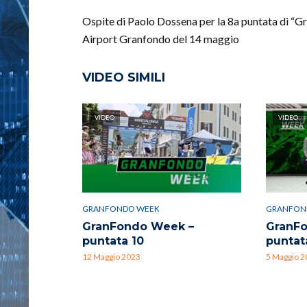
Ospite di Paolo Dossena per la 8a puntata di “
Airport Granfondo del 14 maggio
VIDEO SIMILI
VIDEO
VIDEO
GRANFONDO WEEK
GRANFON
GranFondo Week –
GranF
puntata 10
puntat
12 Maggio 2023
5 Maggio 2