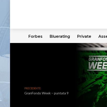
Forbes
Bluerating
Private
Ass
PRECEDENTE
GranFondo Week – puntata 9