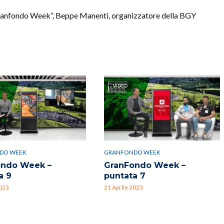
Granfondo Week”, Beppe Manenti, organizzatore della BGY
VIDEO
DO WEEK
GRANFONDO WEEK
ondo Week –
GranFondo Week –
a 9
puntata 7
023
21 Aprile 2023