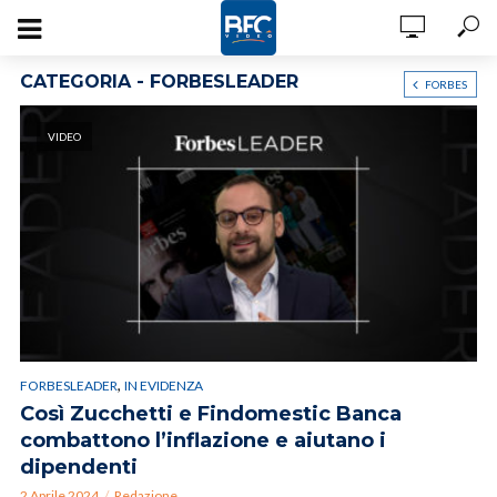
CATEGORIA - FORBESLEADER
FORBES
VIDEO
,
FORBESLEADER
IN EVIDENZA
Così Zucchetti e Findomestic Banca
combattono l’inflazione e aiutano i
dipendenti
2 Aprile 2024
Redazione