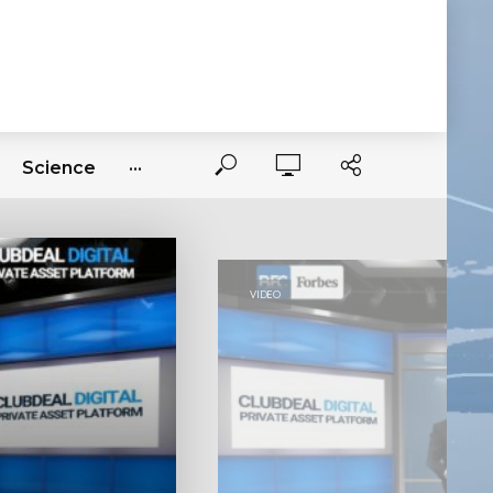
Science
···
VIDEO