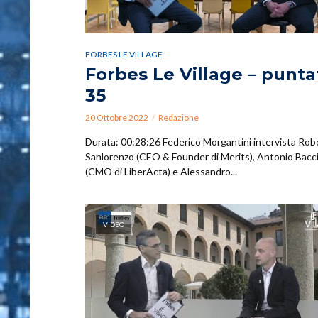
FORBES LE VILLAGE
Forbes Le Village – punta
35
20 Ottobre 2022
Redazione
Durata: 00:28:26 Federico Morgantini intervista Rob
Sanlorenzo (CEO & Founder di Merits), Antonio Bacc
(CMO di LiberActa) e Alessandro...
VIDEO