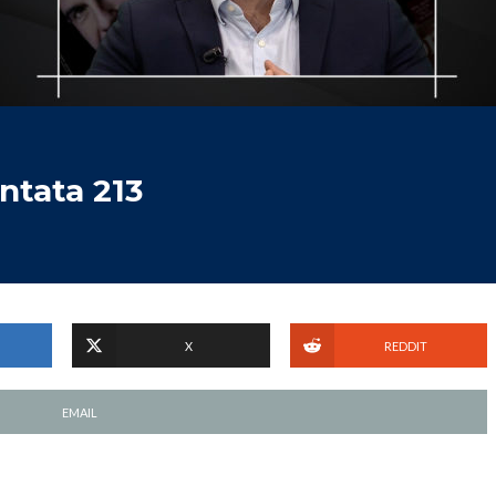
ntata 213
X
REDDIT
EMAIL