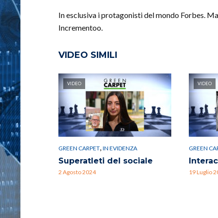
In esclusiva i protagonisti del mondo Forbes. M
Incrementoo.
VIDEO SIMILI
VIDEO
VIDEO
,
GREEN CARPET
IN EVIDENZA
GREEN CA
Superatleti del sociale
Intera
2 Agosto 2024
19 Luglio 