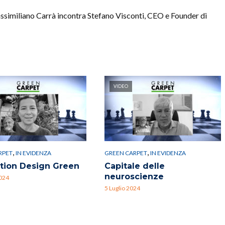
assimiliano Carrà incontra Stefano Visconti, CEO e Founder di
VIDEO
,
,
RPET
IN EVIDENZA
GREEN CARPET
IN EVIDENZA
ction Design Green
Capitale delle
neuroscienze
2024
5 Luglio 2024