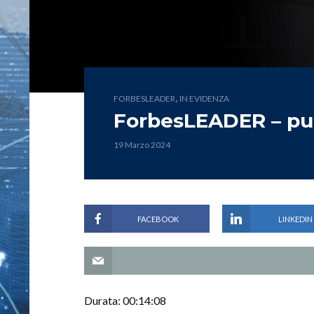
,
FORBESLEADER
IN EVIDENZA
ForbesLEADER – pu
19 Marzo 2024
FACEBOOK
LINKEDIN
Durata: 00:14:08