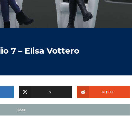
io 7 – Elisa Vottero
X
REDDIT
EMAIL