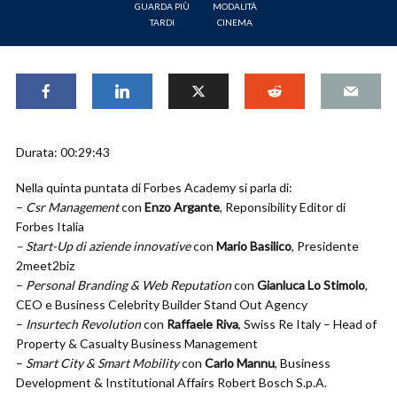
GUARDA PIÙ
MODALITÀ
TARDI
CINEMA
Durata: 00:29:43
Nella quinta puntata di Forbes Academy si parla di:
–
Csr Management
con
Enzo Argante
, Reponsibility Editor di
Forbes Italia
– Start-Up di aziende innovative
con
Mario Basilico
, Presidente
2meet2biz
–
Personal Branding & Web Reputation
con
Gianluca Lo Stimolo
,
CEO e Business Celebrity Builder Stand Out Agency
–
Insurtech Revolution
con
Raffaele Riva
, Swiss Re Italy – Head of
Property & Casualty Business Management
–
Smart City & Smart Mobility
con
Carlo Mannu
, Business
Development & Institutional Affairs Robert Bosch S.p.A.