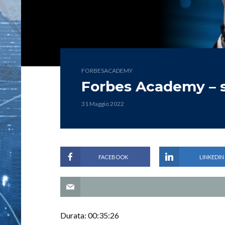
FORBESACADEMY
Forbes Academy – s
31 Maggio 2022
FACEBOOK
LINKEDIN
Durata: 00:35:26