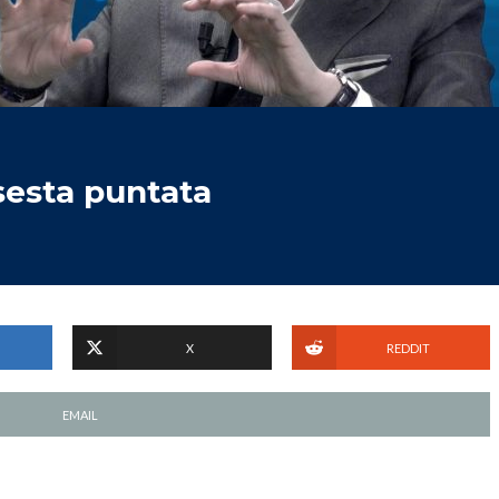
esta puntata
X
REDDIT
EMAIL