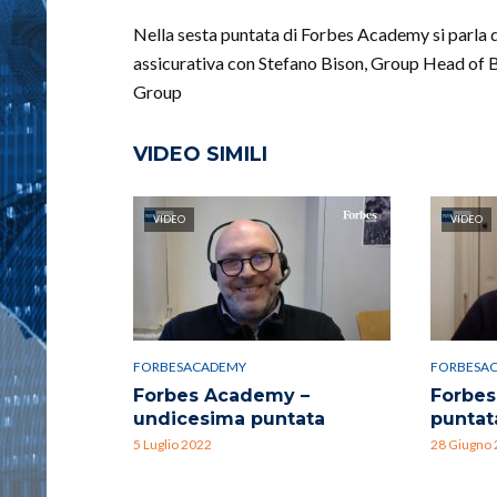
Nella sesta puntata di Forbes Academy si parla d
assicurativa con Stefano Bison, Group Head of 
Group
VIDEO SIMILI
VIDEO
VIDEO
FORBESACADEMY
FORBESA
Forbes Academy –
Forbes
undicesima puntata
puntat
5 Luglio 2022
28 Giugno