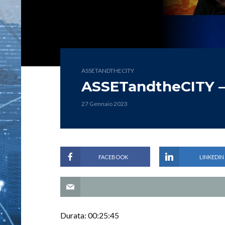
ASSETANDTHECITY
ASSETandtheCITY 
27 Gennaio 2023
FACEBOOK
LINKEDIN
Durata: 00:25:45