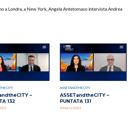
ilano a Londra, a New York, Angela Antetomaso intervista Andrea
VIDEO
THECITY
ASSETANDTHECITY
andtheCITY –
ASSETandtheCITY –
TA 132
PUNTATA 131
2023
9 Marzo 2023