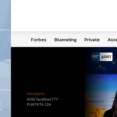
Forbes
Bluerating
Private
Ass
PRECEDENTE
ASSETandtheCITY –
PUNTATA 126