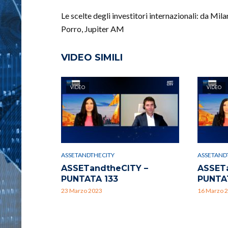
Le scelte degli investitori internazionali: da M
Porro, Jupiter AM
VIDEO SIMILI
VIDEO
VIDEO
ASSETANDTHECITY
ASSETAND
ASSETandtheCITY –
ASSET
PUNTATA 133
PUNTA
23 Marzo 2023
16 Marzo 