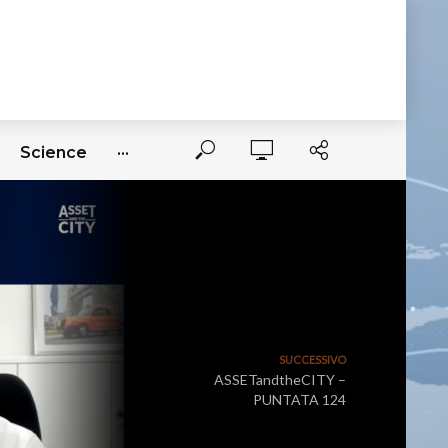
Science
···
SUCCESSIVO
ASSETandtheCITY –
PUNTATA 124