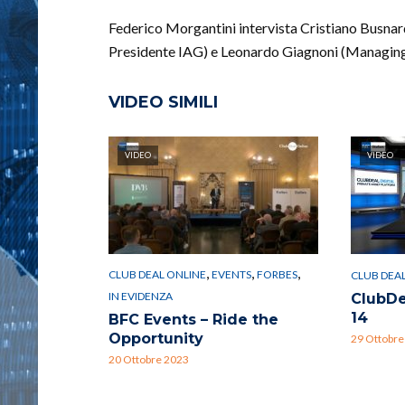
Federico Morgantini intervista Cristiano Busna
Presidente IAG) e Leonardo Giagnoni (Managing 
VIDEO SIMILI
VIDEO
VIDEO
,
,
,
CLUB DEAL ONLINE
EVENTS
FORBES
CLUB DEA
IN EVIDENZA
ClubDe
14
BFC Events – Ride the
Opportunity
29 Ottobre
20 Ottobre 2023