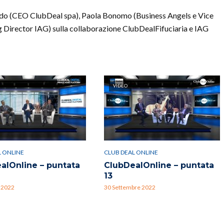
rdo (CEO ClubDeal spa), Paola Bonomo (Business Angels e Vice
Director IAG) sulla collaborazione ClubDealFifuciaria e IAG
VIDEO
L ONLINE
CLUB DEAL ONLINE
alOnline – puntata
ClubDealOnline – puntata
13
 2022
30 Settembre 2022