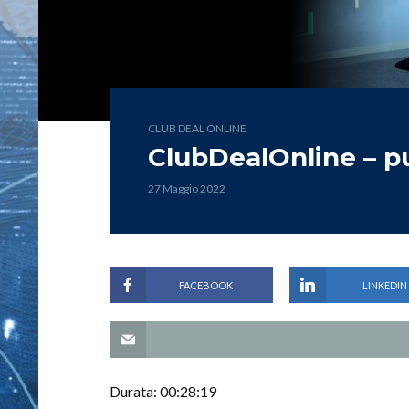
CLUB DEAL ONLINE
ClubDealOnline – pu
27 Maggio 2022
FACEBOOK
LINKEDIN
Durata: 00:28:19