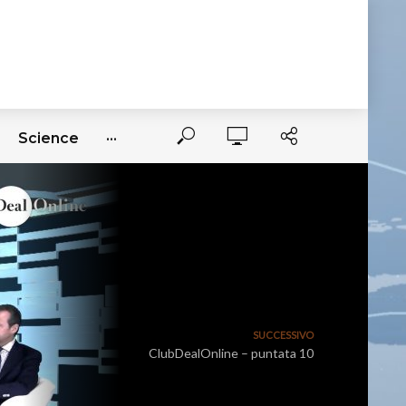
Science
···
SUCCESSIVO
ClubDealOnline – puntata 10