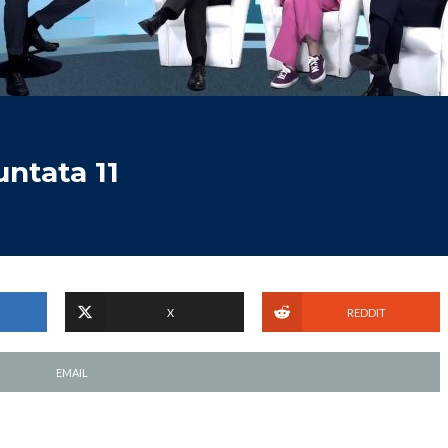
ntata 11
X
REDDIT
EMAIL